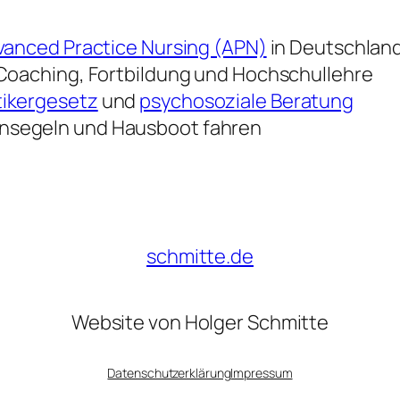
anced Practice Nursing (APN)
in Deutschlan
, Coaching, Fortbildung und Hochschullehre
tikergesetz
und
psychosoziale Beratung
ensegeln und Hausboot fahren
schmitte.de
Website von Holger Schmitte
Datenschutzerklärung
Impressum